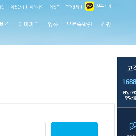
가입
이용안내
예약내역
이벤트
고객센터
비스
테마파크
영화
무료숙박권
쇼핑