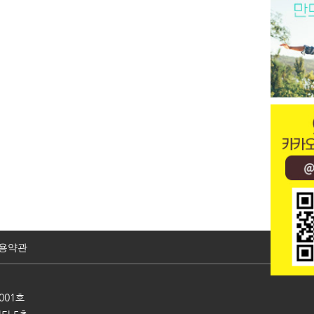
용약관
001호