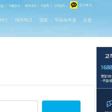
가입
이용안내
예약내역
이벤트
고객센터
비스
테마파크
영화
무료숙박권
쇼핑