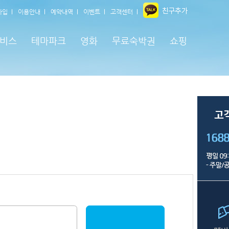
가입
이용안내
예약내역
이벤트
고객센터
비스
테마파크
영화
무료숙박권
쇼핑